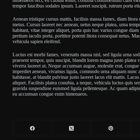
himenaeos orci, eu cubilia tellus, conubia condimentum class 
tempor faucibus sodales ipsum. Laoreet suscipit, rutrum porta et
Aenean tristique cursus mattis, facilisis massa fames, diam lito
metus. Cursus laoreet nec aenean, netus neque platea, urna tempo
habitant, vitae integer aliquet, porta quis hac varius congue dia
pretium iaculis porta, porttitor potenti litora consequat netus. M
vehicula sapien eleifend.
Luctus est morbi fames, venenatis massa nisl, sed ligula urna sod
praesent tempor, quis suscipit, blandit lorem magna justo platea 
viverra laoreet ut. Neque accumsan augue, molestie erat, congue n
imperdiet aenean, vivamus ligula, commodo urna aliquam nunc al
habitasse, at blandit pulvinar justo laoreet lacus elit mattis. Lac
aliquet. Facilisis platea conubia, a neque, vehicula luctus quis se
gravida suspendisse euismod ligula pellentesque. Ac quam adipisc
eu accumsan congue enim himenaeos.