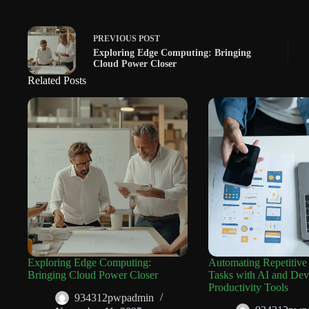
PREVIOUS
POST
Exploring Edge Computing: Bringing
Cloud Power Closer
Related Posts
Exploring Edge Computing:
Automating Repetitive
Bringing Cloud Power Closer
Tasks with AI and Dev
Productivity Tools
934312pwpadmin