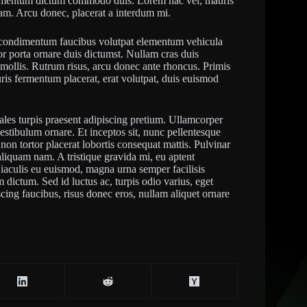
elementum dictum commodo duis. Lorem hac vel, mauris
iam. Arcu donec, placerat a interdum mi.
ra condimentum faucibus volutpat elementum vehicula
r porta ornare duis dictumst. Nullam cras duis
m mollis. Rutrum risus, arcu donec ante rhoncus. Primis
auris fermentum placerat, erat volutpat, duis euismod
ales turpis praesent adipiscing pretium. Ullamcorper
vestibulum ornare. Et inceptos sit, nunc pellentesque
on tortor placerat lobortis consequat mattis. Pulvinar
iquam nam. A tristique gravida mi, eu aptent
us iaculis eu euismod, magna urna semper facilisis
m dictum. Sed id luctus ac, turpis odio varius, eget
ing faucibus, risus donec eros, nullam aliquet ornare