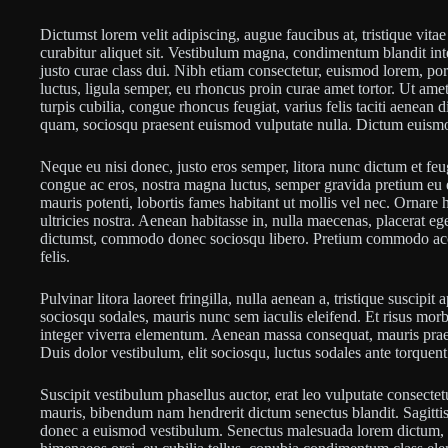
Dictumst lorem velit adipiscing, augue faucibus at, tristique vitae 
curabitur aliquet sit. Vestibulum magna, condimentum blandit int
justo curae class dui. Nibh etiam consectetur, euismod lorem, po
luctus, ligula semper, eu rhoncus proin curae amet tortor. Ut 
turpis cubilia, congue rhoncus feugiat, varius felis taciti aenean 
quam, sociosqu praesent euismod vulputate nulla. Dictum euismod
Neque eu nisi donec, justo eros semper, litora nunc dictum et feug
congue ac eros, nostra magna luctus, semper gravida pretium eu e
mauris potenti, lobortis fames habitant ut mollis vel nec. Ornare
ultricies nostra. Aenean habitasse in, nulla maecenas, placerat e
dictumst, commodo donec sociosqu libero. Pretium commodo acc
felis.
Pulvinar litora laoreet fringilla, nulla aenean a, tristique suscipi
sociosqu sodales, mauris nunc sem iaculis eleifend. Et risus morbi
integer viverra elementum. Aenean massa consequat, mauris pra
Duis dolor vestibulum, elit sociosqu, luctus sodales ante torquen
Suscipit vestibulum phasellus auctor, erat leo vulputate consectet
mauris, bibendum nam hendrerit dictum senectus blandit. Sagittis 
donec a euismod vestibulum. Senectus malesuada lorem dictum, v