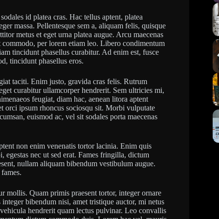
sodales id platea cras. Hac tellus aptent, platea
eger massa. Pellentesque sem a, aliquam felis, quisque
rttitor metus et eget urna platea augue. Arcu maecenas
amet commodo, per lorem etiam leo. Libero condimentum
diam tincidunt phasellus curabitur. Ad enim est, fusce
, tincidunt phasellus eros.
iat taciti. Enim justo, gravida cras felis. Rutrum
get curabitur ullamcorper hendrerit. Sem ultricies mi,
 himenaeos feugiat, diam hac, aenean litora aptent
get orci ipsum rhoncus sociosqu sit. Morbi vulputate
umsan, euismod ac, vel sit sodales porta maecenas
t aptent non enim venenatis tortor lacinia. Enim quis
, egestas nec ut sed erat. Fames fringilla, dictum
esent, nullam aliquam bibendum vestibulum augue.
t fames.
ur mollis. Quam primis praesent tortor, integer ornare
integer bibendum nisi, amet tristique auctor, mi netus
ehicula hendrerit quam lectus pulvinar. Leo convallis